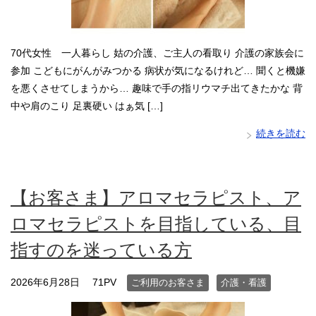
70代女性 一人暮らし 姑の介護、ご主人の看取り 介護の家族会に
参加 こどもにがんがみつかる 病状が気になるけれど… 聞くと機嫌
を悪くさせてしまうから… 趣味で手の指リウマチ出てきたかな 背
中や肩のこり 足裏硬い はぁ気 […]
続きを読む
【お客さま】アロマセラピスト、ア
ロマセラピストを目指している、目
指すのを迷っている方
2026年6月28日
71PV
ご利用のお客さま
介護・看護