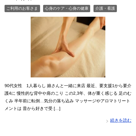
ご利用のお客さま
心身のケア・心身の健康
介護・看護
90代女性 1人暮らし 娘さんと一緒に来店 最近、要支援1から要介
護4に 慢性的な背中や肩のこり この2,3年、体が重く感じる 足のむ
くみ 半年前に転倒…気分の落ち込み マッサージやアロマトリート
メントは 昔から好きで受 […]
続きを読む