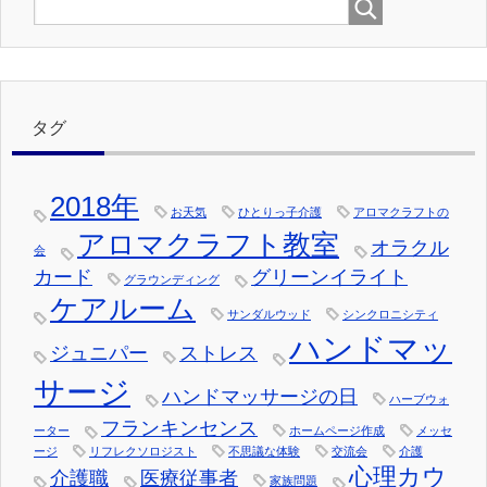
タグ
2018年
お天気
ひとりっ子介護
アロマクラフトの
アロマクラフト教室
オラクル
会
カード
グリーンイライト
グラウンディング
ケアルーム
サンダルウッド
シンクロニシティ
ハンドマッ
ジュニパー
ストレス
サージ
ハンドマッサージの日
ハーブウォ
フランキンセンス
ーター
ホームページ作成
メッセ
ージ
リフレクソロジスト
不思議な体験
交流会
介護
心理カウ
介護職
医療従事者
家族問題