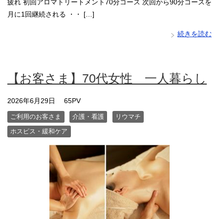
疲れ 初回アロマトリートメント70分コース 次回から90分コースを
月に1回継続される ・・ […]
続きを読む
【お客さま】70代女性 一人暮らし
2026年6月29日
65PV
ご利用のお客さま
介護・看護
リウマチ
ホスピス・緩和ケア