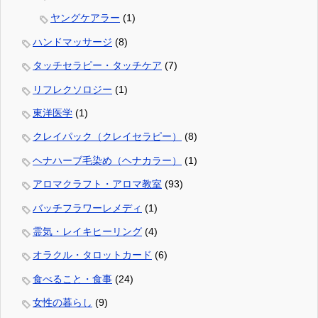
ヤングケアラー
(1)
ハンドマッサージ
(8)
タッチセラピー・タッチケア
(7)
リフレクソロジー
(1)
東洋医学
(1)
クレイパック（クレイセラピー）
(8)
ヘナハーブ毛染め（ヘナカラー）
(1)
アロマクラフト・アロマ教室
(93)
バッチフラワーレメディ
(1)
霊気・レイキヒーリング
(4)
オラクル・タロットカード
(6)
食べること・食事
(24)
女性の暮らし
(9)