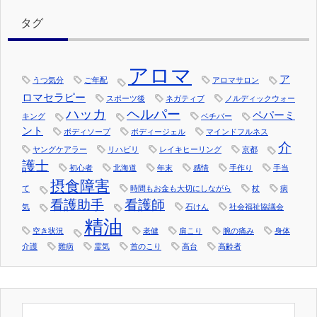
タグ
アロマ
ア
うつ気分
ご年配
アロマサロン
ロマセラピー
スポーツ後
ネガティブ
ノルディックウォー
ハッカ
ヘルパー
ペパーミ
キング
ベチバー
ント
ボディソープ
ボディージェル
マインドフルネス
介
ヤングケアラー
リハビリ
レイキヒーリング
京都
護士
初心者
北海道
年末
感情
手作り
手当
摂食障害
て
時間もお金も大切にしながら
杖
病
看護助手
看護師
気
石けん
社会福祉協議会
精油
空き状況
老健
肩こり
腕の痛み
身体
介護
難病
霊気
首のこり
高台
高齢者