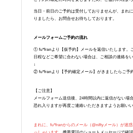
当日・前日のご予約は受付しておりませんが、まれ
りましたら、お問合せお待ちしております。
メールフォームご予約の流れ
① fu*franより【仮予約】メールを返信いたしま
日程などご希望に合わない場合は、ご相談の連絡を
↓
② fu*franより【予約確定メール】がきましたらご
【ご注意】
メールフォーム送信後、24時間以内に返信がない場
恐れ入りますが再度ご連絡いただきますようお願い
まれに、fu*franからのメール（@niftyメール
っしゃいます。
携帯電話のショートメッセージで確