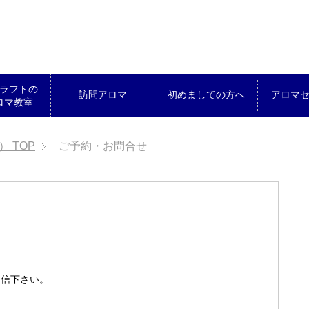
ラフトの
訪問アロマ
初めましての方へ
アロマ
ロマ教室
ん）
TOP
ご予約・お問合せ
送信下さい。