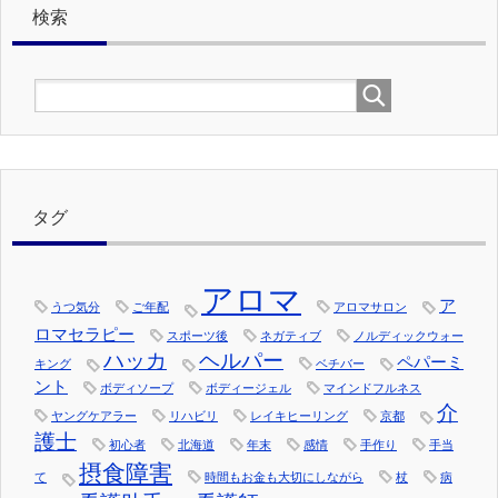
検索
タグ
アロマ
ア
うつ気分
ご年配
アロマサロン
ロマセラピー
スポーツ後
ネガティブ
ノルディックウォー
ハッカ
ヘルパー
ペパーミ
キング
ベチバー
ント
ボディソープ
ボディージェル
マインドフルネス
介
ヤングケアラー
リハビリ
レイキヒーリング
京都
護士
初心者
北海道
年末
感情
手作り
手当
摂食障害
て
時間もお金も大切にしながら
杖
病