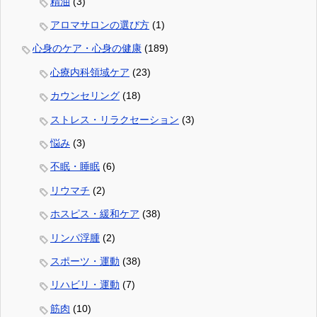
精油
(3)
アロマサロンの選び方
(1)
心身のケア・心身の健康
(189)
心療内科領域ケア
(23)
カウンセリング
(18)
ストレス・リラクセーション
(3)
悩み
(3)
不眠・睡眠
(6)
リウマチ
(2)
ホスピス・緩和ケア
(38)
リンパ浮腫
(2)
スポーツ・運動
(38)
リハビリ・運動
(7)
筋肉
(10)