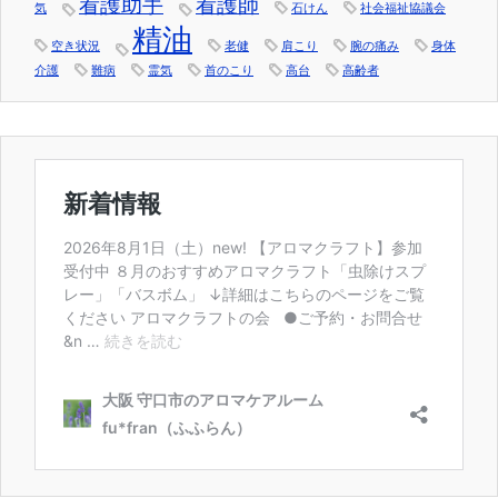
看護助手
看護師
気
石けん
社会福祉協議会
精油
空き状況
老健
肩こり
腕の痛み
身体
介護
難病
霊気
首のこり
高台
高齢者