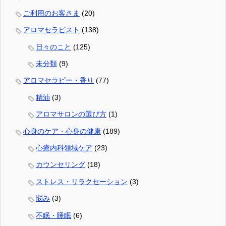
ご利用のお客さま
(20)
アロマセラピスト
(138)
日々のこと
(125)
未分類
(9)
アロマセラピー・香り
(77)
精油
(3)
アロマサロンの選び方
(1)
心身のケア・心身の健康
(189)
心療内科領域ケア
(23)
カウンセリング
(18)
ストレス・リラクセーション
(3)
悩み
(3)
不眠・睡眠
(6)