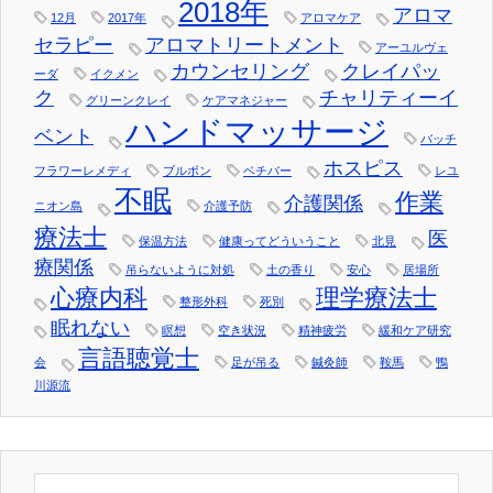
2018年
アロマ
12月
2017年
アロマケア
セラピー
アロマトリートメント
アーユルヴェ
カウンセリング
クレイパッ
ーダ
イクメン
ク
チャリティーイ
グリーンクレイ
ケアマネジャー
ハンドマッサージ
ベント
バッチ
ホスピス
フラワーレメディ
ブルボン
ベチバー
レユ
不眠
作業
介護関係
ニオン島
介護予防
療法士
医
保温方法
健康ってどういうこと
北見
療関係
吊らないように対処
土の香り
安心
居場所
心療内科
理学療法士
整形外科
死別
眠れない
瞑想
空き状況
精神疲労
緩和ケア研究
言語聴覚士
会
足が吊る
鍼灸師
鞍馬
鴨
川源流