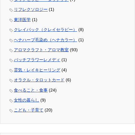
リフレクソロジー
(1)
東洋医学
(1)
クレイパック（クレイセラピー）
(8)
ヘナハーブ毛染め（ヘナカラー）
(1)
アロマクラフト・アロマ教室
(93)
バッチフラワーレメディ
(1)
霊気・レイキヒーリング
(4)
オラクル・タロットカード
(6)
食べること・食事
(24)
女性の暮らし
(9)
こども・子育て
(20)