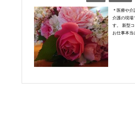
＊医療や介
介護の現場
す。 新型
お仕事本当に