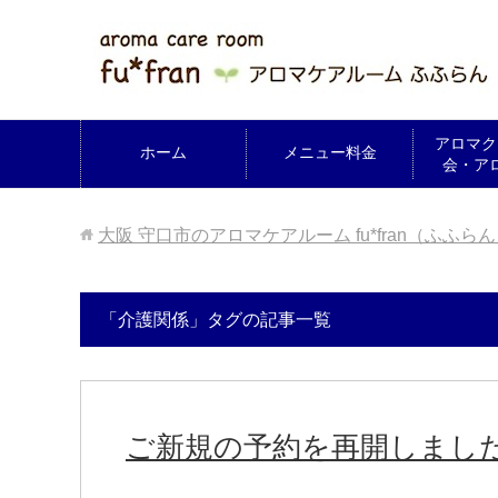
アロマク
ホーム
メニュー料金
会・ア
大阪 守口市のアロマケアルーム fu*fran（ふふら
「介護関係」タグの記事一覧
ご新規の予約を再開しまし