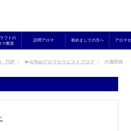
ラフトの
訪問アロマ
初めましての方へ
アロマ
ロマ教室
ん）
TOP
fu*franアロマセラピストブログ
介護関係
た