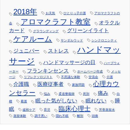
2018年
お天気
ひとりっ子介護
アロマクラフトの
アロマクラフト教室
オラクル
会
カード
グリーンイライト
グラウンディング
ケアルーム
サンダルウッド
シンクロニシティ
ハンドマッ
ジュニパー
ストレス
サージ
ハンドマッサージの日
ハーブウォ
フランキンセンス
ーター
ホームページ作成
メッセ
ージ
リフレクソロジスト
不思議な体験
交流会
介護
心理カウ
介護職
医療従事者
家族問題
ンセラー
痛み
悩み
柔道整復師
死別
白
眠った気がしない
眠れない
睡
檀
看護
臨床心理士
眠
緩和ケア
育児
芳香蒸留水
蒸留体験
調子悪い
隠れ不眠
離別
頭痛