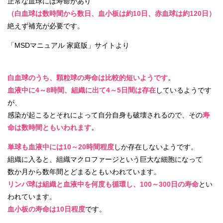
正常な血球には寿命があり
（白血球は数時間から数日、血小板は約10日、赤血球は約120日）
絶えず補充が必要です。
「MSDマニュアル 家庭版」サイトより
白血球のうち、顆粒球の寿命は比較的短いようです。
血液中に4～8時間、組織に出て4～5日間は存在
しているようです
が、
感染が起こるとそれによって自分自身も破壊されるので、その
寿
命は数時間ともいわれます。
単球も血液中には10～20時間程度
しか存在しないようです。
組織に入ると、組織マクロファージという巨大な細胞になって
数か月から数年間とどまるともいわれています。
リンパ球は組織と血液中を何度も循環し、100～300日の寿命
とい
われています。
血小板の寿命は10日程度
です。