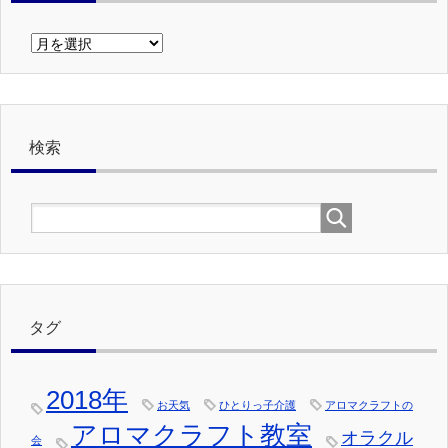
以
前
の
記
事
検索
タグ
2018年
お天気
ひとりっ子介護
アロマクラフトの
アロマクラフト教室
オラクル
会