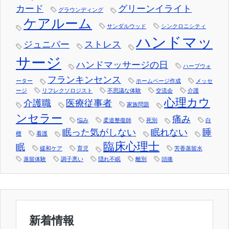
カード
グリーンイライト
グラウンディング
ケアルーム
サンダルウッド
シンクロニシティ
ハンドマッ
ジュニパー
ストレス
サージ
ハンドマッサージの日
ハーブウォ
フランキンセンス
ーター
ホームページ作成
メッセ
ージ
リフレクソロジスト
不思議な体験
交流会
介護
心理カウ
介護職
医療従事者
家族問題
ンセラー
痛み
悩み
柔道整復師
死別
白
眠った気がしない
眠れない
睡
檀
看護
臨床心理士
眠
緩和ケア
育児
芳香蒸留水
蒸留体験
調子悪い
隠れ不眠
離別
頭痛