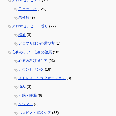
アロマセラピスト
(138)
日々のこと
(125)
未分類
(9)
アロマセラピー・香り
(77)
精油
(3)
アロマサロンの選び方
(1)
心身のケア・心身の健康
(189)
心療内科領域ケア
(23)
カウンセリング
(18)
ストレス・リラクセーション
(3)
悩み
(3)
不眠・睡眠
(6)
リウマチ
(2)
ホスピス・緩和ケア
(38)