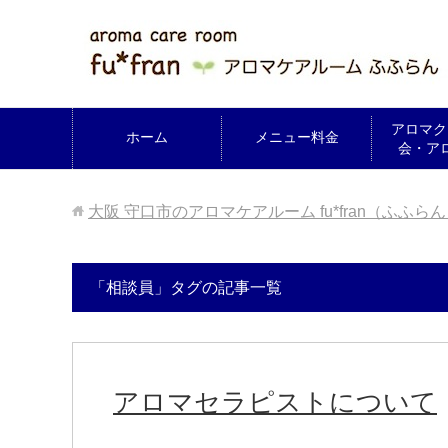
アロマク
ホーム
メニュー料金
会・ア
大阪 守口市のアロマケアルーム fu*fran（ふふら
「相談員」タグの記事一覧
アロマセラピストについて