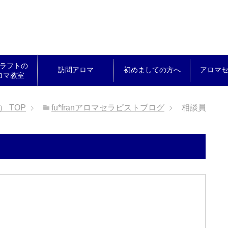
ラフトの
訪問アロマ
初めましての方へ
アロマ
ロマ教室
ん）
TOP
fu*franアロマセラピストブログ
相談員