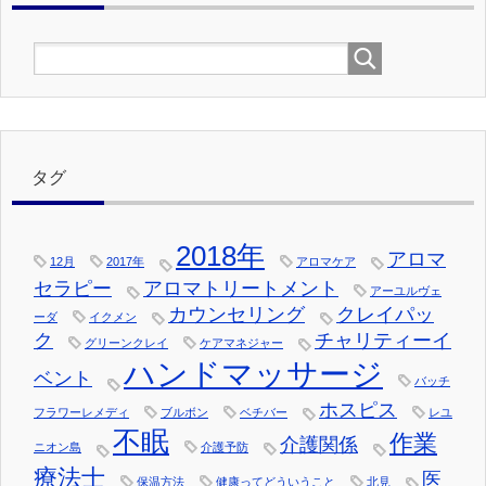
タグ
2018年
アロマ
12月
2017年
アロマケア
セラピー
アロマトリートメント
アーユルヴェ
カウンセリング
クレイパッ
ーダ
イクメン
ク
チャリティーイ
グリーンクレイ
ケアマネジャー
ハンドマッサージ
ベント
バッチ
ホスピス
フラワーレメディ
ブルボン
ベチバー
レユ
不眠
作業
介護関係
ニオン島
介護予防
療法士
医
保温方法
健康ってどういうこと
北見