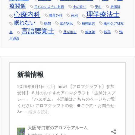
療関係
吊らないように対処
土の香り
安心
居場所
心療内科
理学療法士
整形外科
死別
眠れない
瞑想
空き状況
精神疲労
緩和ケア研究
言語聴覚士
会
足が吊る
鍼灸師
鞍馬
鴨
川源流