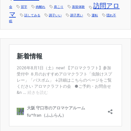
訪問アロ
会
習字
肉離れ
肩こり
蒸留体験
マ
話してみる
調子いい
調子悪い
運転
隠れ不
眠