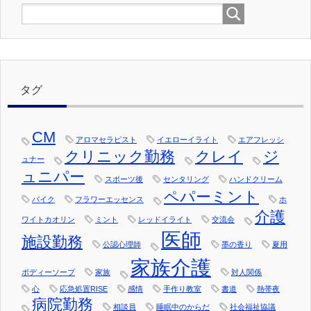
タグ
CM
アロマセラピスト
イエローイライト
エアフレッシ
クリニック勤務
クレイ
ジ
ュナー
ュニパー
スポーツ後
センタリング
ハンドクリーム
ペパーミント
バイク
フラワーエッセンス
ホ
介護
ワイトカオリン
ミント
レッドイライト
交流会
医師
施設勤務
公認心理師
墨の香り
夏用
家族介護
ボディーソープ
家族
対人関係
心
応急処置RISE
感情
手作り教室
書道
熱帯夜
病院勤務
相談員
睡眠中のからだ
社会福祉協議