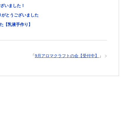
ございました！
ありがとうございました
した【乳液手作り】
「
9月アロマクラフトの会【受付中】
」