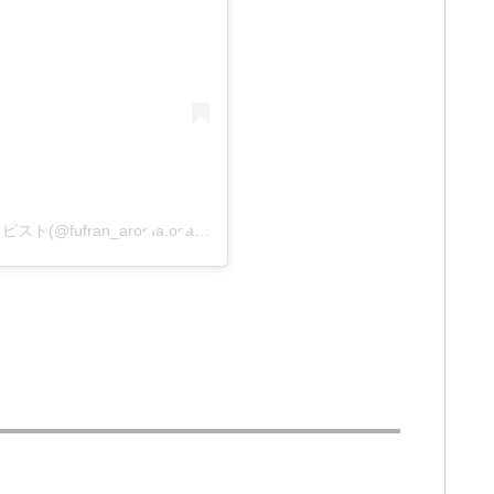
fu*franふふらん | 医療・介護に寄り添うアロマセラピスト(@fufran_aroma.osaka)がシェアした投稿