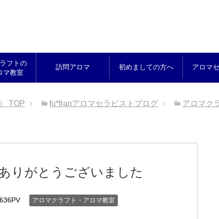
ラフトの
訪問アロマ
初めましての方へ
アロマ
ロマ教室
ん）
TOP
fu*franアロマセラピストブログ
アロマク
た
加ありがとうございました
636PV
アロマクラフト・アロマ教室