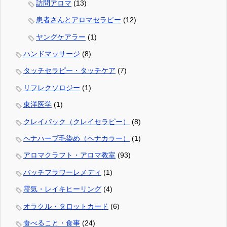
訪問アロマ
(13)
患者さんとアロマセラピー
(12)
ヤングケアラー
(1)
ハンドマッサージ
(8)
タッチセラピー・タッチケア
(7)
リフレクソロジー
(1)
東洋医学
(1)
クレイパック（クレイセラピー）
(8)
ヘナハーブ毛染め（ヘナカラー）
(1)
アロマクラフト・アロマ教室
(93)
バッチフラワーレメディ
(1)
霊気・レイキヒーリング
(4)
オラクル・タロットカード
(6)
食べること・食事
(24)