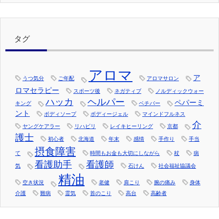
タグ
アロマ
ア
うつ気分
ご年配
アロマサロン
ロマセラピー
スポーツ後
ネガティブ
ノルディックウォー
ハッカ
ヘルパー
ペパーミ
キング
ベチバー
ント
ボディソープ
ボディージェル
マインドフルネス
介
ヤングケアラー
リハビリ
レイキヒーリング
京都
護士
初心者
北海道
年末
感情
手作り
手当
摂食障害
て
時間もお金も大切にしながら
杖
病
看護助手
看護師
気
石けん
社会福祉協議会
精油
空き状況
老健
肩こり
腕の痛み
身体
介護
難病
霊気
首のこり
高台
高齢者