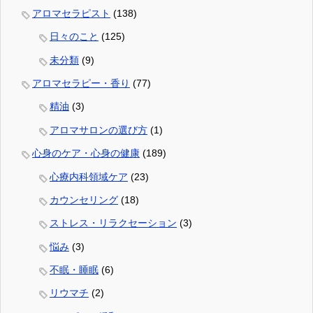
アロマセラピスト
(138)
日々のこと
(125)
未分類
(9)
アロマセラピー・香り
(77)
精油
(3)
アロマサロンの選び方
(1)
心身のケア・心身の健康
(189)
心療内科領域ケア
(23)
カウンセリング
(18)
ストレス・リラクセーション
(3)
悩み
(3)
不眠・睡眠
(6)
リウマチ
(2)