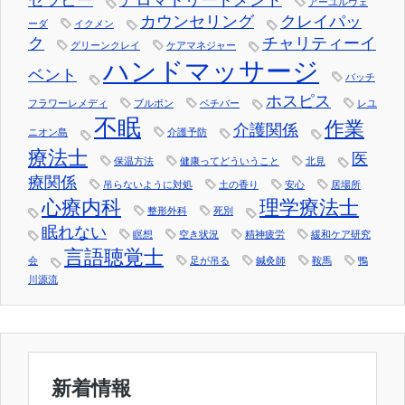
セラピー
アロマトリートメント
アーユルヴェ
カウンセリング
クレイパッ
ーダ
イクメン
ク
チャリティーイ
グリーンクレイ
ケアマネジャー
ハンドマッサージ
ベント
バッチ
ホスピス
フラワーレメディ
ブルボン
ベチバー
レユ
不眠
作業
介護関係
ニオン島
介護予防
療法士
医
保温方法
健康ってどういうこと
北見
療関係
吊らないように対処
土の香り
安心
居場所
心療内科
理学療法士
整形外科
死別
眠れない
瞑想
空き状況
精神疲労
緩和ケア研究
言語聴覚士
会
足が吊る
鍼灸師
鞍馬
鴨
川源流