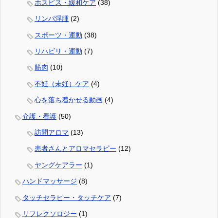
ホスピス・緩和ケア
(38)
リンパ浮腫
(2)
スポーツ・運動
(38)
リハビリ・運動
(7)
筋肉
(10)
不妊（未妊）ケア
(4)
心を落ち着かせる動画
(4)
介護・看護
(50)
訪問アロマ
(13)
患者さんとアロマセラピー
(12)
ヤングケアラー
(1)
ハンドマッサージ
(8)
タッチセラピー・タッチケア
(7)
リフレクソロジー
(1)