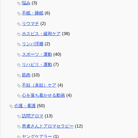
悩み
(3)
不眠・睡眠
(6)
リウマチ
(2)
ホスピス・緩和ケア
(38)
リンパ浮腫
(2)
スポーツ・運動
(40)
リハビリ・運動
(7)
筋肉
(10)
不妊（未妊）ケア
(4)
心を落ち着かせる動画
(4)
介護・看護
(50)
訪問アロマ
(13)
患者さんとアロマセラピー
(12)
ヤングケアラー
(1)