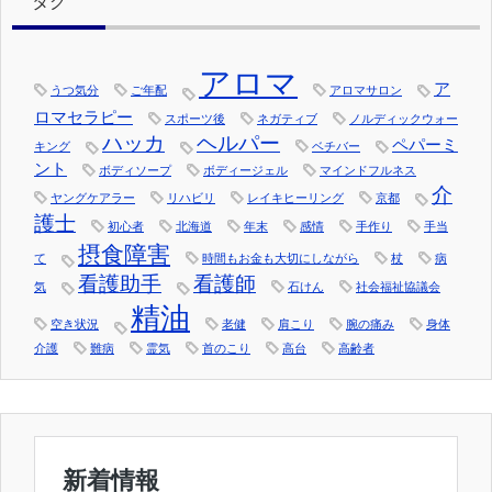
タグ
アロマ
ア
うつ気分
ご年配
アロマサロン
ロマセラピー
スポーツ後
ネガティブ
ノルディックウォー
ハッカ
ヘルパー
ペパーミ
キング
ベチバー
ント
ボディソープ
ボディージェル
マインドフルネス
介
ヤングケアラー
リハビリ
レイキヒーリング
京都
護士
初心者
北海道
年末
感情
手作り
手当
摂食障害
て
時間もお金も大切にしながら
杖
病
看護助手
看護師
気
石けん
社会福祉協議会
精油
空き状況
老健
肩こり
腕の痛み
身体
介護
難病
霊気
首のこり
高台
高齢者