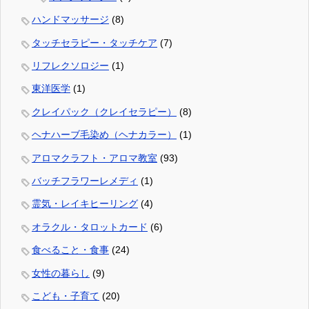
ハンドマッサージ
(8)
タッチセラピー・タッチケア
(7)
リフレクソロジー
(1)
東洋医学
(1)
クレイパック（クレイセラピー）
(8)
ヘナハーブ毛染め（ヘナカラー）
(1)
アロマクラフト・アロマ教室
(93)
バッチフラワーレメディ
(1)
霊気・レイキヒーリング
(4)
オラクル・タロットカード
(6)
食べること・食事
(24)
女性の暮らし
(9)
こども・子育て
(20)