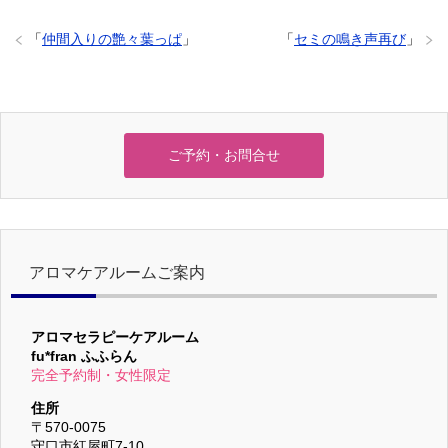
「
仲間入りの艶々葉っぱ
」
「
セミの鳴き声再び
」
ご予約・お問合せ
アロマケアルームご案内
アロマセラピーケアルーム
fu*fran ふふらん
完全予約制・女性限定
住所
〒570-0075
守口市紅屋町7-10