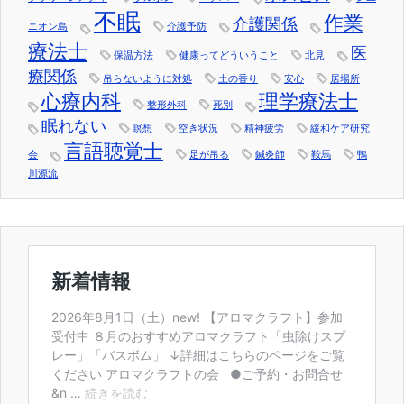
不眠
作業
介護関係
ニオン島
介護予防
療法士
医
保温方法
健康ってどういうこと
北見
療関係
吊らないように対処
土の香り
安心
居場所
心療内科
理学療法士
整形外科
死別
眠れない
瞑想
空き状況
精神疲労
緩和ケア研究
言語聴覚士
会
足が吊る
鍼灸師
鞍馬
鴨
川源流