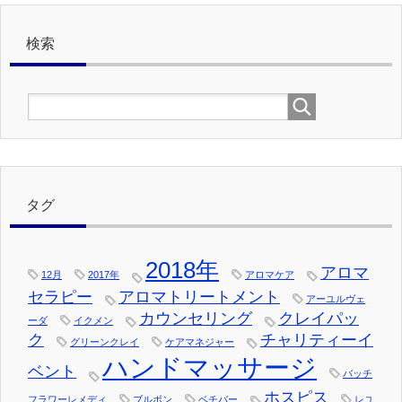
事
検索
タグ
2018年
アロマ
12月
2017年
アロマケア
セラピー
アロマトリートメント
アーユルヴェ
カウンセリング
クレイパッ
ーダ
イクメン
ク
チャリティーイ
グリーンクレイ
ケアマネジャー
ハンドマッサージ
ベント
バッチ
ホスピス
フラワーレメディ
ブルボン
ベチバー
レユ