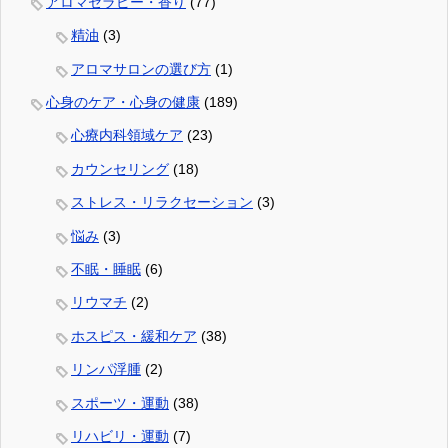
アロマセラピー・香り
(77)
精油
(3)
アロマサロンの選び方
(1)
心身のケア・心身の健康
(189)
心療内科領域ケア
(23)
カウンセリング
(18)
ストレス・リラクセーション
(3)
悩み
(3)
不眠・睡眠
(6)
リウマチ
(2)
ホスピス・緩和ケア
(38)
リンパ浮腫
(2)
スポーツ・運動
(38)
リハビリ・運動
(7)