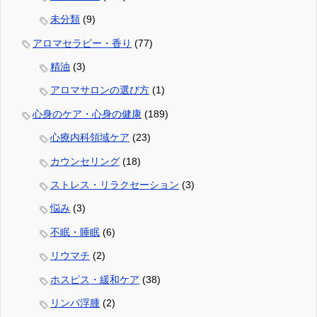
未分類
(9)
アロマセラピー・香り
(77)
精油
(3)
アロマサロンの選び方
(1)
心身のケア・心身の健康
(189)
心療内科領域ケア
(23)
カウンセリング
(18)
ストレス・リラクセーション
(3)
悩み
(3)
不眠・睡眠
(6)
リウマチ
(2)
ホスピス・緩和ケア
(38)
リンパ浮腫
(2)