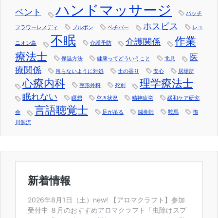
ハンドマッサージ
ベント
バッチ
ホスピス
フラワーレメディ
ブルボン
ベチバー
レユ
不眠
作業
介護関係
ニオン島
介護予防
療法士
医
保温方法
健康ってどういうこと
北見
療関係
吊らないように対処
土の香り
安心
居場所
心療内科
理学療法士
整形外科
死別
眠れない
瞑想
空き状況
精神疲労
緩和ケア研究
言語聴覚士
会
足が吊る
鍼灸師
鞍馬
鴨
川源流