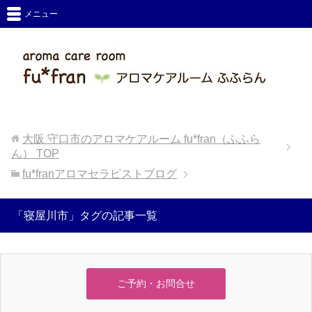
メニュー
大阪 守口市のアロマケアルーム fu*fran（ふふら
ん）
TOP
fu*franアロマセラピストブログ
「寝屋川市」タグの記事一覧
ご予約・お問合せ