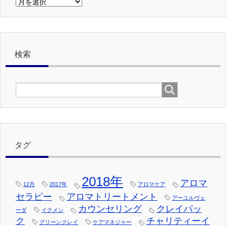
以
前
の
記
事
検索
タグ
2018年
アロマ
12月
2017年
アロマケア
セラピー
アロマトリートメント
アーユルヴェ
カウンセリング
クレイパッ
ーダ
イクメン
ク
チャリティーイ
グリーンクレイ
ケアマネジャー