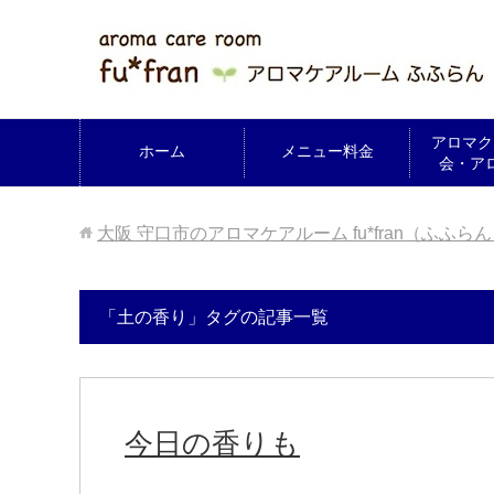
アロマク
ホーム
メニュー料金
会・ア
大阪 守口市のアロマケアルーム fu*fran（ふふら
「土の香り」タグの記事一覧
今日の香りも