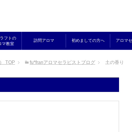
ラフトの
訪問アロマ
初めましての方へ
アロマ
ロマ教室
ん）
TOP
fu*franアロマセラピストブログ
土の香り