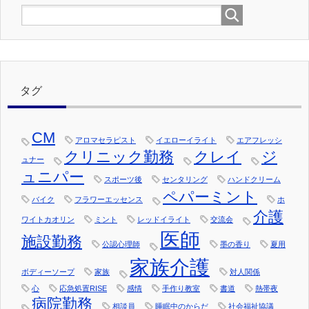
タグ
CM
アロマセラピスト
イエローイライト
エアフレッシ
クリニック勤務
クレイ
ジ
ュナー
ュニパー
スポーツ後
センタリング
ハンドクリーム
ペパーミント
バイク
フラワーエッセンス
ホ
介護
ワイトカオリン
ミント
レッドイライト
交流会
医師
施設勤務
公認心理師
墨の香り
夏用
家族介護
ボディーソープ
家族
対人関係
心
応急処置RISE
感情
手作り教室
書道
熱帯夜
病院勤務
相談員
睡眠中のからだ
社会福祉協議