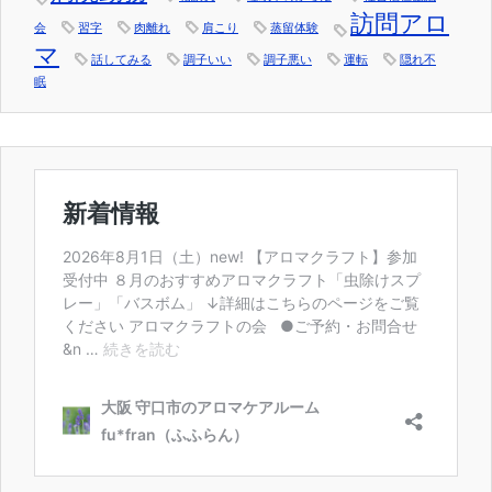
訪問アロ
会
習字
肉離れ
肩こり
蒸留体験
マ
話してみる
調子いい
調子悪い
運転
隠れ不
眠