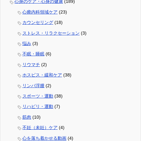
心身のケア・心身の健康
(189)
心療内科領域ケア
(23)
カウンセリング
(18)
ストレス・リラクセーション
(3)
悩み
(3)
不眠・睡眠
(6)
リウマチ
(2)
ホスピス・緩和ケア
(38)
リンパ浮腫
(2)
スポーツ・運動
(38)
リハビリ・運動
(7)
筋肉
(10)
不妊（未妊）ケア
(4)
心を落ち着かせる動画
(4)