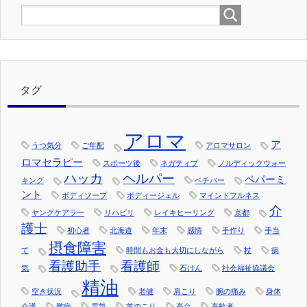
タグ
アロマ
ア
うつ気分
ご年配
アロマサロン
ロマセラピー
スポーツ後
ネガティブ
ノルディックウォー
ハッカ
ヘルパー
ペパーミ
キング
ベチバー
ント
ボディソープ
ボディージェル
マインドフルネス
介
ヤングケアラー
リハビリ
レイキヒーリング
京都
護士
初心者
北海道
年末
感情
手作り
手当
摂食障害
て
時間もお金も大切にしながら
杖
病
看護助手
看護師
気
石けん
社会福祉協議会
精油
空き状況
老健
肩こり
腕の痛み
身体
介護
難病
霊気
首のこり
高台
高齢者