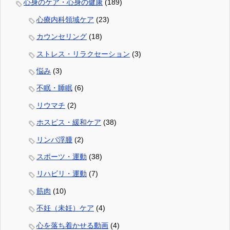
心身のケア・心身の健康
(189)
心療内科領域ケア
(23)
カウンセリング
(18)
ストレス・リラクセーション
(3)
悩み
(3)
不眠・睡眠
(6)
リウマチ
(2)
ホスピス・緩和ケア
(38)
リンパ浮腫
(2)
スポーツ・運動
(38)
リハビリ・運動
(7)
筋肉
(10)
不妊（未妊）ケア
(4)
心を落ち着かせる動画
(4)