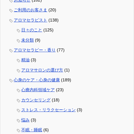
ご利用のお客さま
(20)
アロマセラピスト
(138)
日々のこと
(125)
未分類
(9)
アロマセラピー・香り
(77)
精油
(3)
アロマサロンの選び方
(1)
心身のケア・心身の健康
(189)
心療内科領域ケア
(23)
カウンセリング
(18)
ストレス・リラクセーション
(3)
悩み
(3)
不眠・睡眠
(6)