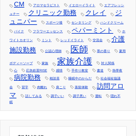
CM
アロマセラピスト
イエローイライト
エアフレッシ
クリニック勤務
クレイ
ジ
ュナー
ュニパー
スポーツ後
センタリング
ハンドクリーム
ペパーミント
バイク
フラワーエッセンス
ホ
介護
ワイトカオリン
ミント
レッドイライト
交流会
医師
施設勤務
公認心理師
墨の香り
夏用
家族介護
ボディーソープ
家族
対人関係
心
応急処置RISE
感情
手作り教室
書道
熱帯夜
病院勤務
相談員
睡眠中のからだ
社会福祉協議
訪問アロ
会
習字
肉離れ
肩こり
蒸留体験
マ
話してみる
調子いい
調子悪い
運転
隠れ不
眠