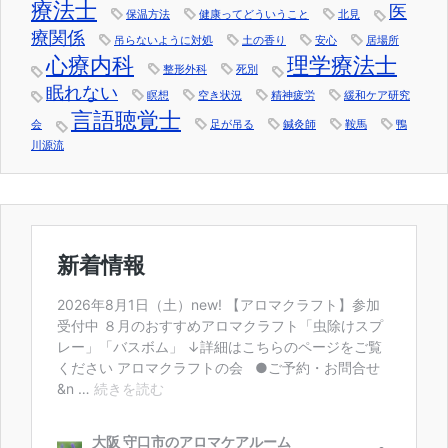
療法士
医
保温方法
健康ってどういうこと
北見
療関係
吊らないように対処
土の香り
安心
居場所
心療内科
理学療法士
整形外科
死別
眠れない
瞑想
空き状況
精神疲労
緩和ケア研究
言語聴覚士
会
足が吊る
鍼灸師
鞍馬
鴨
川源流