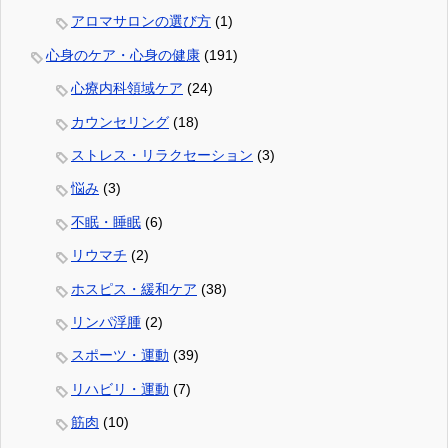
アロマサロンの選び方
(1)
心身のケア・心身の健康
(191)
心療内科領域ケア
(24)
カウンセリング
(18)
ストレス・リラクセーション
(3)
悩み
(3)
不眠・睡眠
(6)
リウマチ
(2)
ホスピス・緩和ケア
(38)
リンパ浮腫
(2)
スポーツ・運動
(39)
リハビリ・運動
(7)
筋肉
(10)