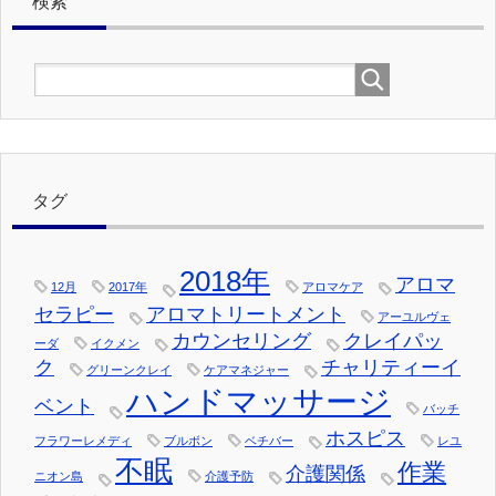
検索
タグ
2018年
アロマ
12月
2017年
アロマケア
セラピー
アロマトリートメント
アーユルヴェ
カウンセリング
クレイパッ
ーダ
イクメン
ク
チャリティーイ
グリーンクレイ
ケアマネジャー
ハンドマッサージ
ベント
バッチ
ホスピス
フラワーレメディ
ブルボン
ベチバー
レユ
不眠
作業
介護関係
ニオン島
介護予防