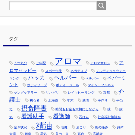
タグ
アロマ
ア
うつ気分
ご年配
アロマサロン
ロマセラピー
スポーツ後
ネガティブ
ノルディックウォー
ハッカ
ヘルパー
ペパーミ
キング
ベチバー
ント
ボディソープ
ボディージェル
マインドフルネス
介
ヤングケアラー
リハビリ
レイキヒーリング
京都
護士
初心者
北海道
年末
感情
手作り
手当
摂食障害
て
時間もお金も大切にしながら
杖
病
看護助手
看護師
気
石けん
社会福祉協議会
精油
空き状況
老健
肩こり
腕の痛み
身体
介護
難病
霊気
首のこり
高台
高齢者