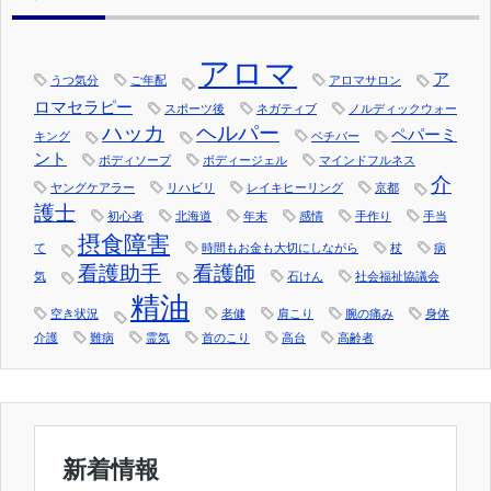
アロマ
ア
うつ気分
ご年配
アロマサロン
ロマセラピー
スポーツ後
ネガティブ
ノルディックウォー
ハッカ
ヘルパー
ペパーミ
キング
ベチバー
ント
ボディソープ
ボディージェル
マインドフルネス
介
ヤングケアラー
リハビリ
レイキヒーリング
京都
護士
初心者
北海道
年末
感情
手作り
手当
摂食障害
て
時間もお金も大切にしながら
杖
病
看護助手
看護師
気
石けん
社会福祉協議会
精油
空き状況
老健
肩こり
腕の痛み
身体
介護
難病
霊気
首のこり
高台
高齢者