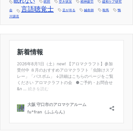
眠れない
瞑想
空き状況
精神疲労
緩和ケア研究
言語聴覚士
会
足が吊る
鍼灸師
鞍馬
鴨
川源流