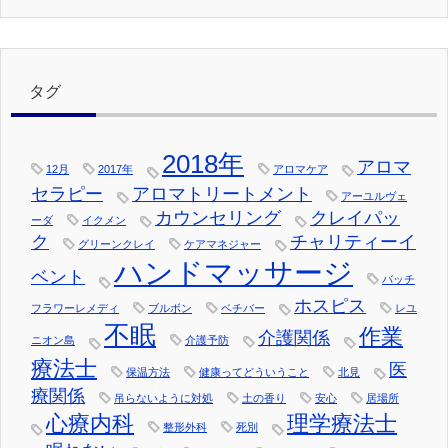
タグ
2018年
アロマ
12月
2017年
アロマケア
セラピー
アロマトリートメント
アーユルヴェ
カウンセリング
クレイパッ
ーダ
イクメン
ク
チャリティーイ
グリーンクレイ
ケアマネジャー
ハンドマッサージ
ベント
バッチ
ホスピス
フラワーレメディ
ブルボン
ベチバー
レユ
不眠
作業
介護関係
ニオン島
介護予防
療法士
医
保温方法
健康ってどういうこと
北見
療関係
吊らないように対処
土の香り
安心
居場所
心療内科
理学療法士
整形外科
死別