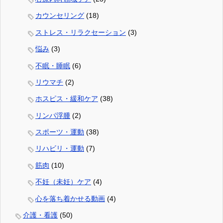
カウンセリング
(18)
ストレス・リラクセーション
(3)
悩み
(3)
不眠・睡眠
(6)
リウマチ
(2)
ホスピス・緩和ケア
(38)
リンパ浮腫
(2)
スポーツ・運動
(38)
リハビリ・運動
(7)
筋肉
(10)
不妊（未妊）ケア
(4)
心を落ち着かせる動画
(4)
介護・看護
(50)